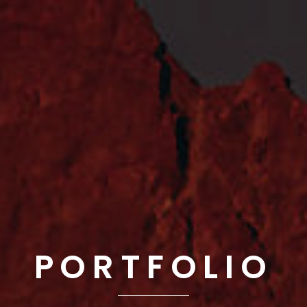
P
O
R
T
F
O
L
I
O